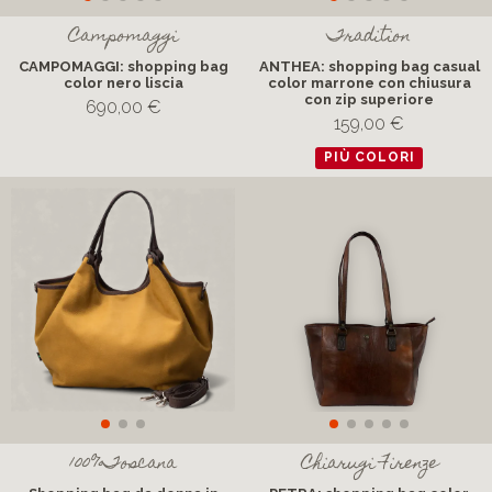
Campomaggi
Tradition
CAMPOMAGGI: shopping bag
ANTHEA: shopping bag casual
color nero liscia
color marrone con chiusura
con zip superiore
690,00 €
159,00 €
PIÙ COLORI
100%Toscana
Chiarugi Firenze