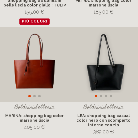
Shopping bag da donna in
PETRA: shopping bag color
pelle liscia color giallo : TULIP
marrone liscia
155,00 €
185,00 €
PIÙ COLORI
Boldrini Selleria
Boldrini Selleria
MARINA: shopping bag color
LEA: shopping bag casual
marrone liscia
color nero con scomparto
interno con zip
405,00 €
389,00 €