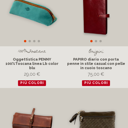
100%Toscana
Origini
Oggettistica PENNY
PAPIRO diario con porta
100%Toscana linea Lb color
penne in stile casual con pelle
blu
in cuoio toscano
29,00 €
75,00 €
PIÙ COLORI
PIÙ COLORI