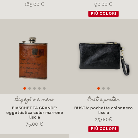
pelle
chiusura zip
165,00 €
90,00 €
PIÙ COLORI
Bagaglio a mano
Pret a porter
FIASCHETTA GRANDE:
BUSTA: pochette color nero
oggettistica color marrone
liscia
liscia
25,00 €
75,00 €
PIÙ COLORI