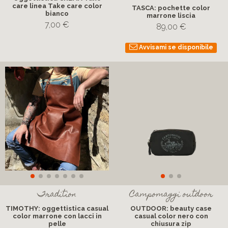
Tradition
Oggettistica CREMA Take
care linea Take care color
TASCA: pochette color
bianco
marrone liscia
7,00 €
89,00 €
Avvisami se disponibile
Tradition
Campomaggi outdoor
TIMOTHY: oggettistica casual
OUTDOOR: beauty case
color marrone con lacci in
casual color nero con