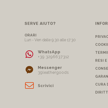
SERVE AIUTO?
INFOR
ORARI
PRIVA
Lun - Ven dalle 9.30 alle 17.30
COOKI
WhatsApp
TERMI
+39 3296637312
RESI E
Messenger
CONSE
39leathergoods
GARAN
CURA 
Scrivici
DIRIT