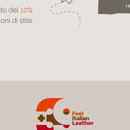
I
nto del
10%
oni di stile