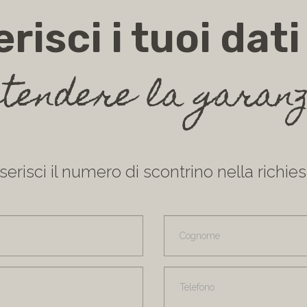
erisci i tuoi dati
stendere la garanz
nserisci il numero di scontrino nella richies