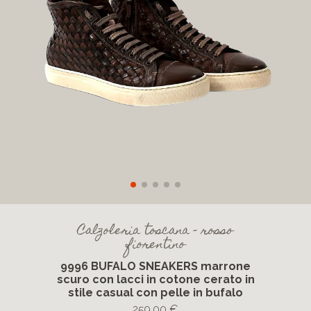
Calzoleria toscana - rosso
fiorentino
9996 BUFALO SNEAKERS marrone
scuro con lacci in cotone cerato in
stile casual con pelle in bufalo
259,00 €