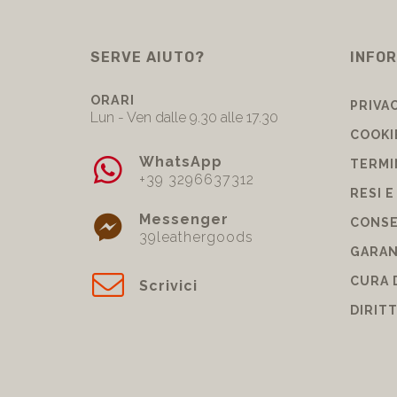
SERVE AIUTO?
INFOR
ORARI
PRIVA
Lun - Ven dalle 9.30 alle 17.30
COOKI
WhatsApp
TERMI
+39 3296637312
RESI E
Messenger
CONSE
39leathergoods
GARAN
CURA 
Scrivici
DIRIT