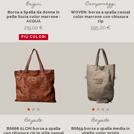
Origini
Campomaggi
Borsa a Spalla da donna in
WOVEN: borsa a spalla casual
pelle liscia color marrone :
color marrone con chiusura
ACQUA
zip
219,00 €
595,00 €
PIÙ COLORI
Bayside
Bayside
BS668 ALCHI borsa a spalla
BS659 borsa a spalla media in
con chiusura zip in stile casual
vitello color grigio