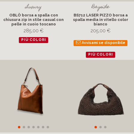
Luxury
Bayside
OBLÒ borsa a spalla con
BS712 LASER PIZZO borsa a
chiusura zip in stile casual con
spalla media in vitello color
pelle in cuoio toscano
bianco
285,00 €
205,00 €
PIÙ COLORI
Avvisami se disponibile
PIÙ COLORI