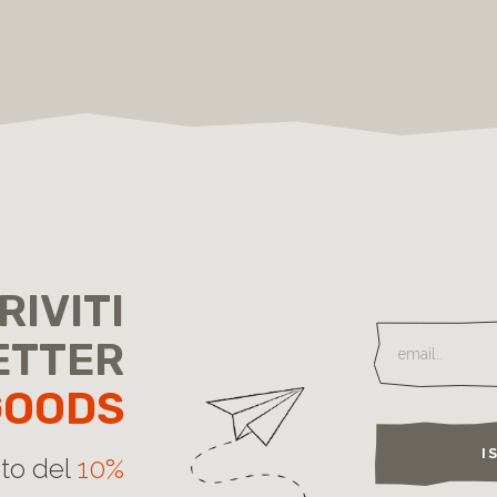
RIVITI
ETTER
GOODS
I
nto del
10%