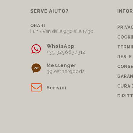
SERVE AIUTO?
INFOR
ORARI
PRIVA
Lun - Ven dalle 9.30 alle 17.30
COOKI
WhatsApp
TERMI
+39 3296637312
RESI E
Messenger
CONSE
39leathergoods
GARAN
CURA 
Scrivici
DIRIT