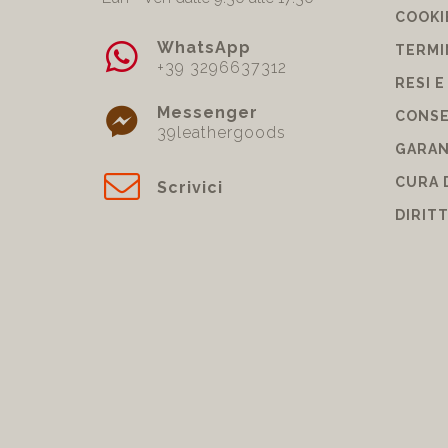
COOKI
WhatsApp
TERMI
+39 3296637312
RESI E
Messenger
CONSE
39leathergoods
GARAN
CURA 
Scrivici
DIRIT