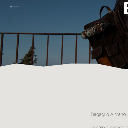
Bagaglio A Mano, b
Lo stile è iconico 