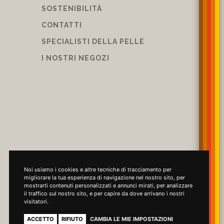
SOSTENIBILITÀ
CONTATTI
SPECIALISTI DELLA PELLE
I NOSTRI NEGOZI
Noi usiamo i cookies e altre tecniche di tracciamento per
migliorare la tua esperienza di navigazione nel nostro sito, per
mostrarti contenuti personalizzati e annunci mirati, per analizzare
il traffico sul nostro sito, e per capire da dove arrivano i nostri
visitatori.
ACCETTO
RIFIUTO
CAMBIA LE MIE IMPOSTAZIONI