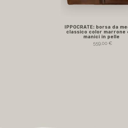
IPPOCRATE: borsa da me
classico color marrone
manici in pelle
559,00 €