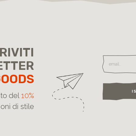
RIVITI
ETTER
GOODS
I
nto del
10%
oni di stile