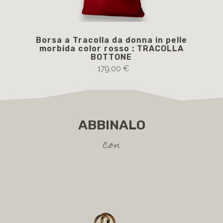
Borsa a Tracolla da donna in pelle
LIN
morbida color rosso : TRACOLLA
BOTTONE
179,00 €
ABBINALO
con