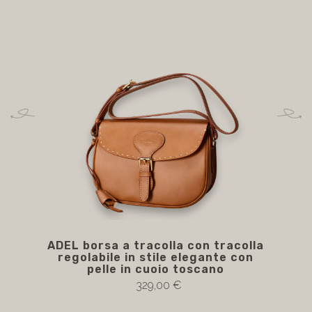
ADEL borsa a tracolla con tracolla
AD
regolabile in stile elegante con
col
pelle in cuoio toscano
329,00 €