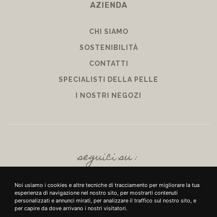
AZIENDA
CHI SIAMO
SOSTENIBILITÀ
CONTATTI
SPECIALISTI DELLA PELLE
I NOSTRI NEGOZI
seguici su :
Noi usiamo i cookies e altre tecniche di tracciamento per migliorare la tua
esperienza di navigazione nel nostro sito, per mostrarti contenuti
personalizzati e annunci mirati, per analizzare il traffico sul nostro sito, e
per capire da dove arrivano i nostri visitatori.