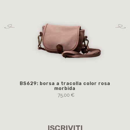
BS629: borsa a tracolla color rosa
D
morbida
75,00 €
ISCRIVITI