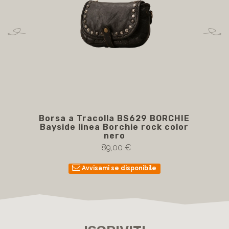
Borsa a Tracolla BS629 BORCHIE
Bor
Bayside linea Borchie rock color
m
nero
89,00 €
Avvisami se disponibile