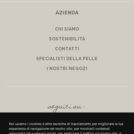
AZIENDA
CHI SIAMO
SOSTENIBILITÀ
CONTATTI
SPECIALISTI DELLA PELLE
I NOSTRI NEGOZI
seguici su :
Noi usiamo i cookies e altre tecniche di tracciamento per migliorare la tua
esperienza di navigazione nel nostro sito, per mostrarti contenuti
personalizzati e annunci mirati, per analizzare il traffico sul nostro sito, e