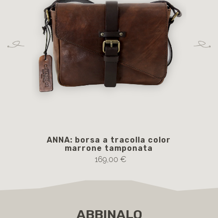
ANNA: borsa a tracolla color
CL
marrone tamponata
col
169,00 €
ABBINALO