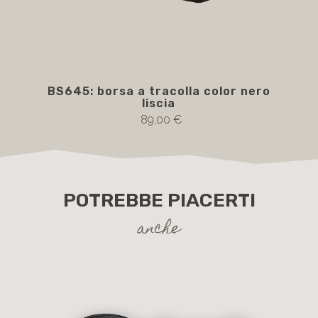
BS645: borsa a tracolla color nero
BS
liscia
89,00 €
POTREBBE PIACERTI
anche