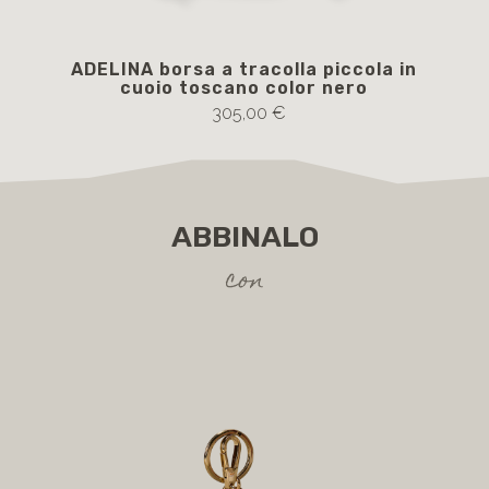
ADELINA borsa a tracolla piccola in
B
cuoio toscano color nero
S
305,00 €
ABBINALO
con