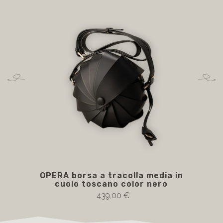
OPERA borsa a tracolla media in
OP
cuoio toscano color nero
439,00 €