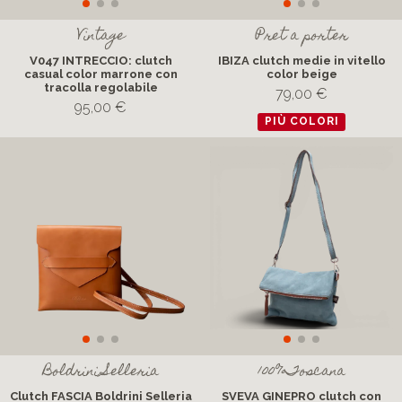
Vintage
Pret a porter
V047 INTRECCIO: clutch
IBIZA clutch medie in vitello
casual color marrone con
color beige
tracolla regolabile
79,00 €
95,00 €
PIÙ COLORI
Boldrini Selleria
100%Toscana
Clutch FASCIA Boldrini Selleria
SVEVA GINEPRO clutch con