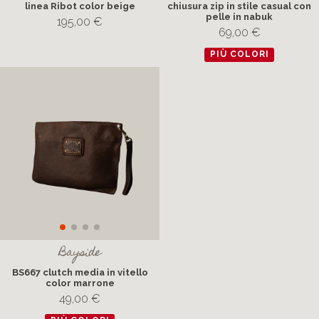
linea Ribot color beige
chiusura zip in stile casual con
pelle in nabuk
195,00 €
69,00 €
PIÙ COLORI
Bayside
BS667 clutch media in vitello
color marrone
49,00 €