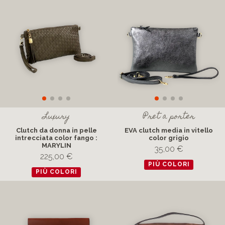
Luxury
Pret a porter
Clutch da donna in pelle
EVA clutch media in vitello
intrecciata color fango :
color grigio
MARYLIN
35,00 €
225,00 €
PIÙ COLORI
PIÙ COLORI