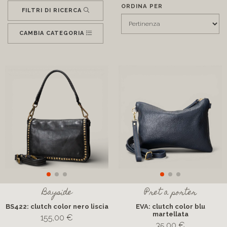
ORDINA PER
FILTRI DI RICERCA
CAMBIA CATEGORIA
Bayside
Pret a porter
BS422: clutch color nero liscia
EVA: clutch color blu
martellata
155,00 €
35,00 €