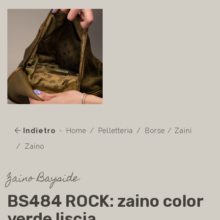
Indietro
Home
Pelletteria
Borse / Zaini
Zaino
Zaino Bayside
BS484 ROCK: zaino color
verde liscia