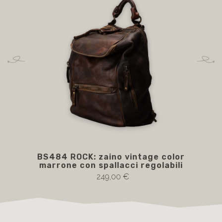
BS484 ROCK: zaino vintage color
Za
marrone con spallacci regolabili
249,00 €