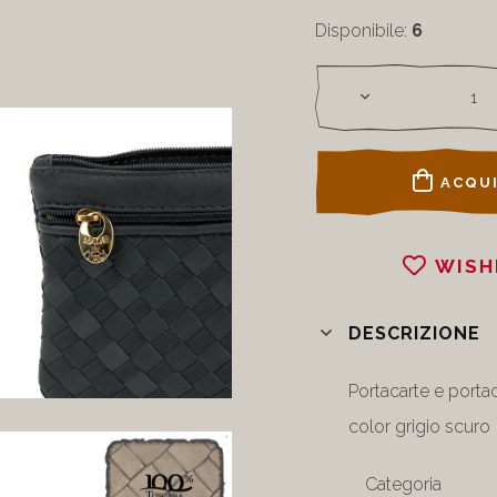
Disponibile:
6
ACQUI
WISH
DESCRIZIONE
Portacarte e portac
color grigio scuro
Categoria