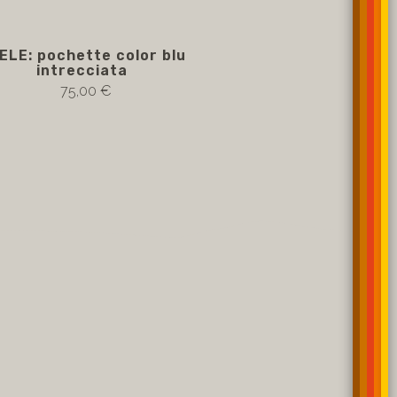
ELE: pochette color blu
ADELE: pochette c
intrecciata
intreccia
75,00 €
75,00 €