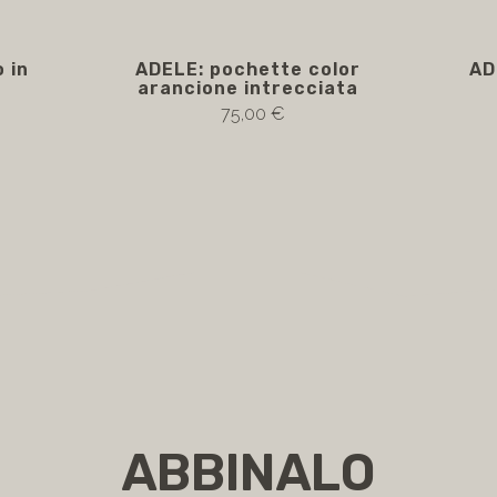
 in
ADELE: pochette color
AD
e
arancione intrecciata
75,00 €
ABBINALO