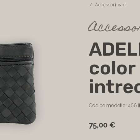
Accessori vari
Accesso
ADEL
color
intre
Codice modello: 466 
75,00 €