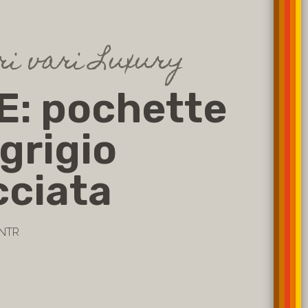
ri vari Luxury
E: pochette
 grigio
cciata
INTR