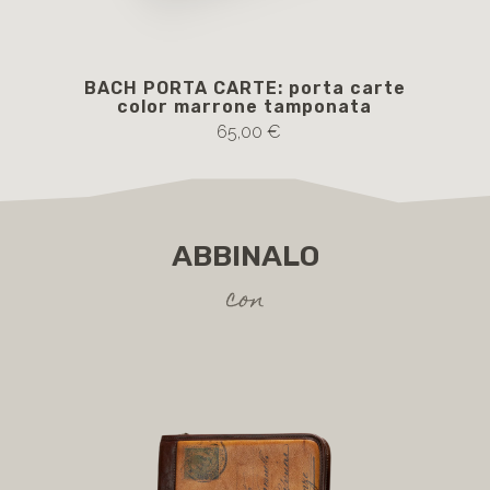
BACH PORTA CARTE: porta carte
color marrone tamponata
cl
65,00 €
ABBINALO
con