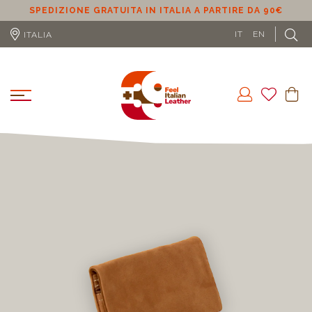
SPEDIZIONE GRATUITA IN UE (ESCLUSO CIPRO) A PARTIRE
DA 100€
L
IT
EN
ITALIA