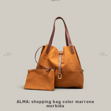
con
ALMA: shopping bag color marrone
AN