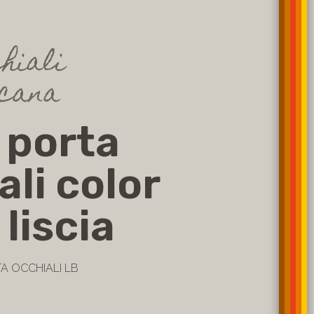
hiali
cana
 porta
ali color
liscia
TA OCCHIALI LB