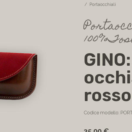
Portaocchiali
Portaocc
100%Tos
GINO:
occhi
rosso 
Codice modello: POR
35,00 €