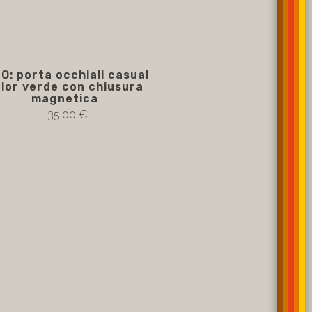
O: porta occhiali casual
GINO: porta occhi
lor verde con chiusura
verde lisc
magnetica
35,00 €
35,00 €