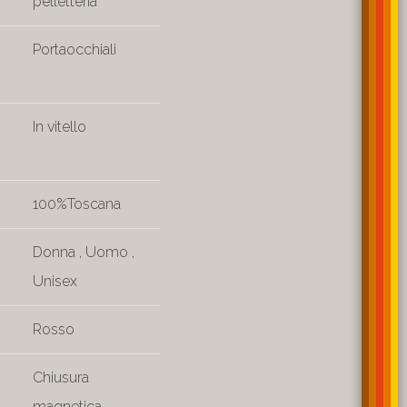
pelletteria
Portaocchiali
In vitello
100%Toscana
Donna
,
Uomo
,
Unisex
Rosso
Chiusura
magnetica