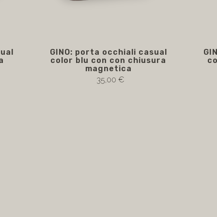
sual
GINO: porta occhiali casual
GIN
a
color blu con con chiusura
co
magnetica
35,00 €