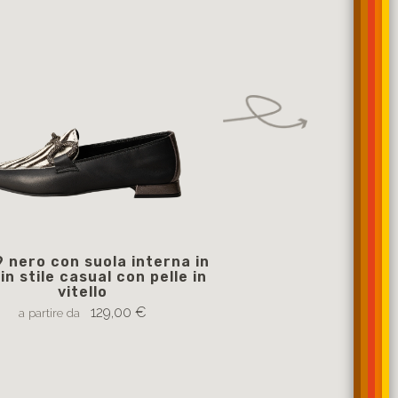
 nero con suola interna in
15090 platino + le
 in stile casual con pelle in
suola interna in pel
vitello
casual con pelle i
129,00 €
129
a partire da
a partire da