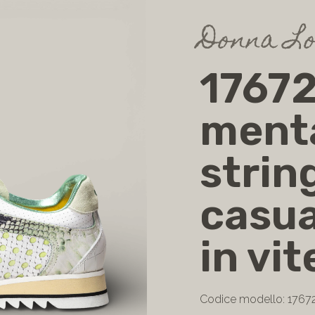
Donna Lo
17672
ment
string
casua
in vit
Codice modello: 1767