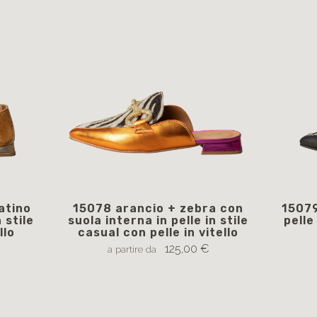
atino
15078 arancio + zebra con
15079
 stile
suola interna in pelle in stile
pelle
llo
casual con pelle in vitello
125,00 €
a partire da