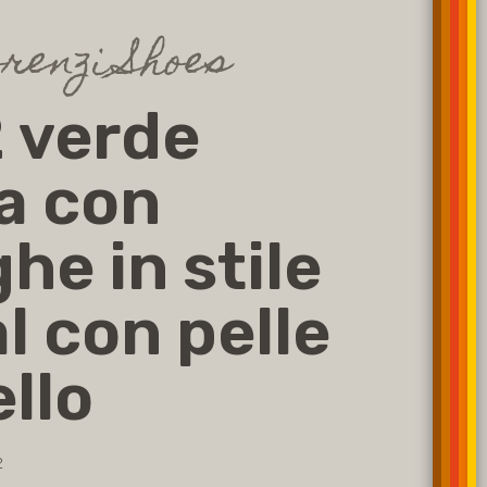
renzi Shoes
 verde
a con
he in stile
l con pelle
ello
2