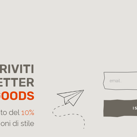
RIVITI
ETTER
GOODS
I
nto del
10%
oni di stile