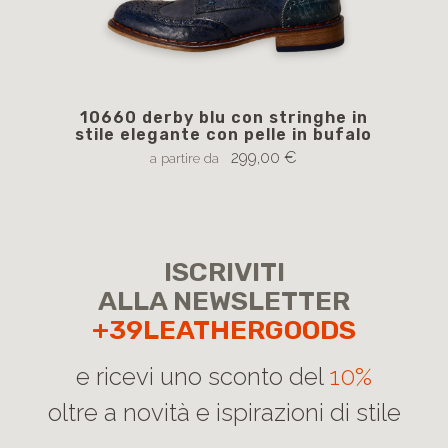
10660 derby blu con stringhe in
137
stile elegante con pelle in bufalo
in s
299,00 €
a partire da
ISCRIVITI
ALLA NEWSLETTER
+39LEATHERGOODS
e ricevi uno sconto del
10%
oltre a novità e ispirazioni di stile