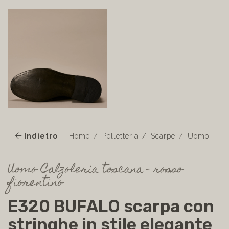
Indietro
Home
Pelletteria
Scarpe
Uomo
Uomo Calzoleria toscana - rosso
fiorentino
E320 BUFALO scarpa con
stringhe in stile elegante