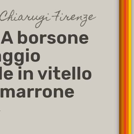
Chiarugi Firenze
IA borsone
aggio
e in vitello
 marrone
1