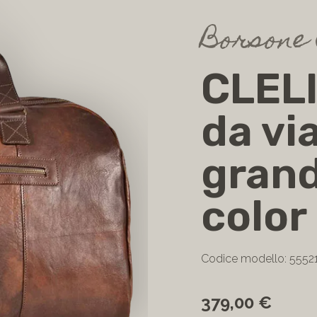
Borsone 
CLEL
da vi
grand
color
Codice modello: 5552
379,00 €