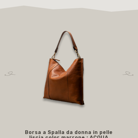
Borsa a Spalla da donna in pelle
O
liscia color marrone : ACQUA
co