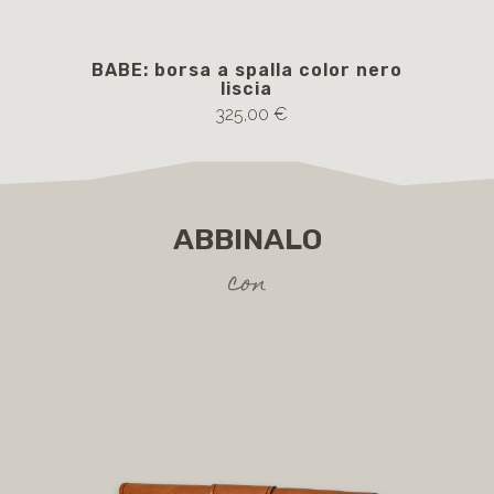
BABE: borsa a spalla color nero
B
liscia
Sel
325,00 €
ABBINALO
con