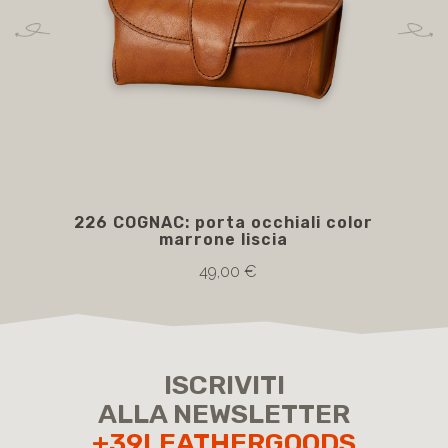
226 COGNAC: porta occhiali color
226
marrone liscia
49,00 €
ISCRIVITI
ALLA NEWSLETTER