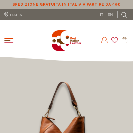
SPEDIZIONE GRATUITA IN UE (ESCLUSO CIPRO) A PARTIRE
DA 100€
L
IT
EN
ITALIA