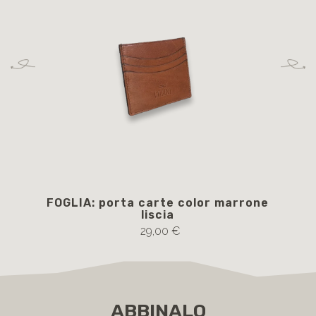
FOGLIA: porta carte color marrone
JIM
liscia
c
29,00 €
ABBINALO