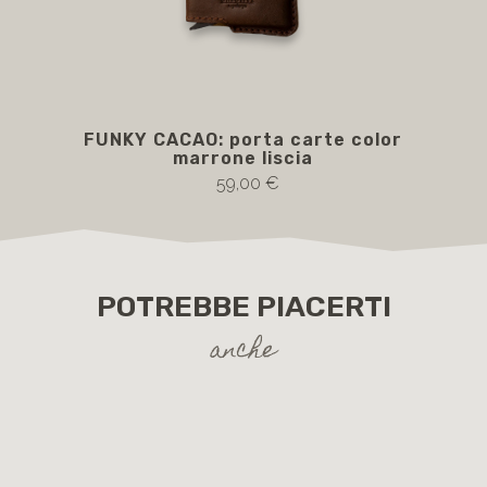
FUNKY CACAO: porta carte color
FU
marrone liscia
i
59,00 €
POTREBBE PIACERTI
anche