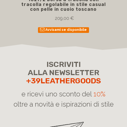
1027/2 borsa a tracolla con
1
tracolla regolabile in stile casual
con pelle in cuoio toscano
209,00 €
Avvisami se disponibile
ISCRIVITI
ALLA NEWSLETTER
+39LEATHERGOODS
e ricevi uno sconto del
10%
oltre a novità e ispirazioni di stile