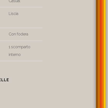
Casual
Liscia
Con fodera
1 scomparto
interno
ELLE