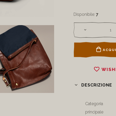
Disponibile:
7
ACQUI
WISH
DESCRIZIONE
Categoria
principale