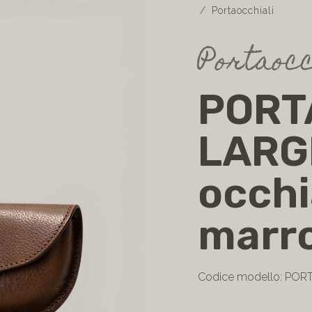
Portaocchiali
Portaocc
PORT
LARGE
occhi
marro
Codice modello: POR