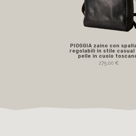
PIOGGIA zaino con spall
regolabili in stile casua
pelle in cuoio toscan
275,00 €