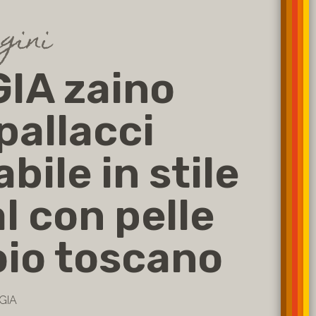
igini
IA zaino
pallacci
bile in stile
l con pelle
oio toscano
GIA