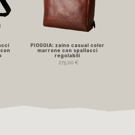
acci
PIOGGIA: zaino casual color
l con
marrone con spallacci
o
regolabili
275,00 €