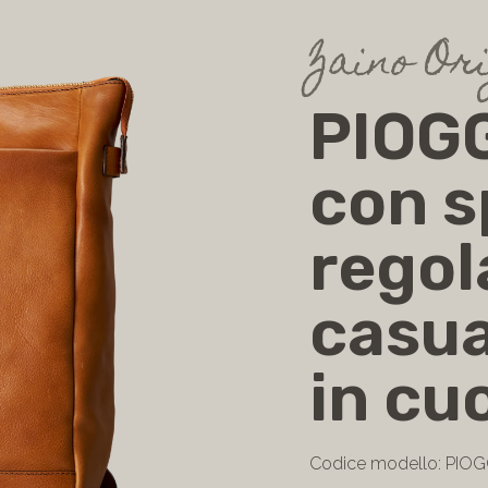
Zaino Or
PIOGG
con s
regola
casua
in cu
Codice modello: PIOG