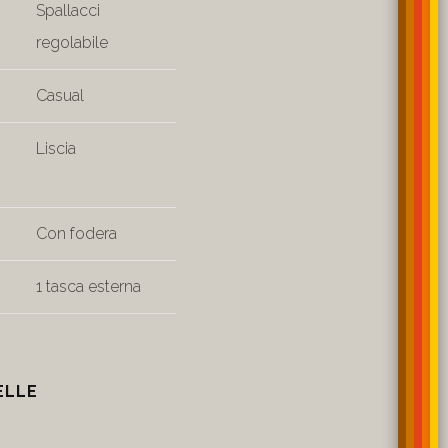
Spallacci
regolabile
Casual
Liscia
Con fodera
1 tasca esterna
ELLE