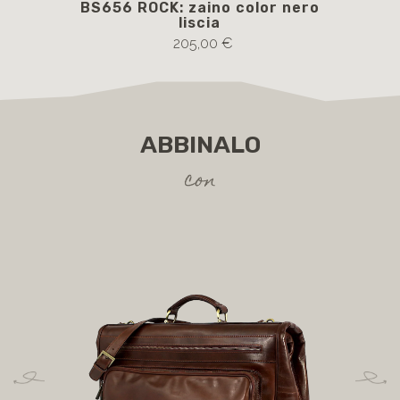
BS656 ROCK: zaino color nero
B
liscia
205,00 €
ABBINALO
con