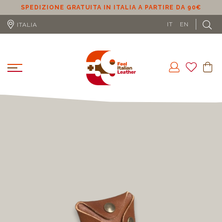
SPEDIZIONE GRATUITA IN UE (ESCLUSO CIPRO) A PARTIRE
DA 100€
L
IT
EN
ITALIA