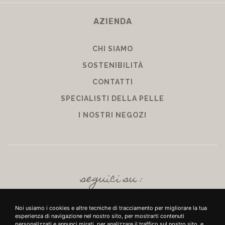
AZIENDA
CHI SIAMO
SOSTENIBILITÀ
CONTATTI
SPECIALISTI DELLA PELLE
I NOSTRI NEGOZI
seguici su :
Noi usiamo i cookies e altre tecniche di tracciamento per migliorare la tua
esperienza di navigazione nel nostro sito, per mostrarti contenuti
personalizzati e annunci mirati, per analizzare il traffico sul nostro sito, e