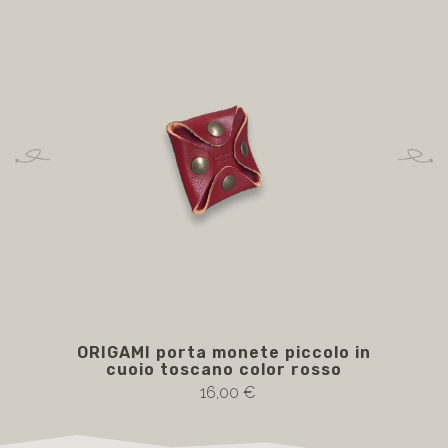
ORIGAMI porta monete piccolo in
O
cuoio toscano color rosso
co
16,00 €