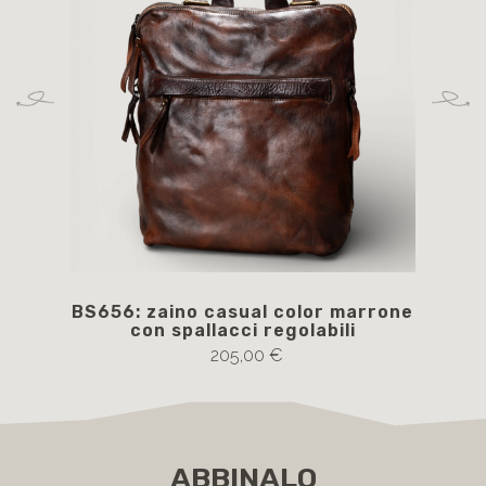
BS656: zaino casual color marrone
B
con spallacci regolabili
c
205,00 €
ABBINALO