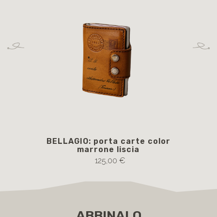
BELLAGIO: porta carte color
SF
marrone liscia
tra
125,00 €
ABBINALO