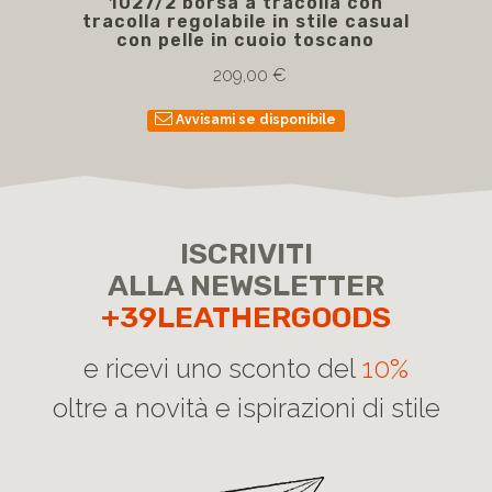
1027/2 borsa a tracolla con
1
tracolla regolabile in stile casual
con pelle in cuoio toscano
209,00 €
Avvisami se disponibile
ISCRIVITI
ALLA NEWSLETTER
+39LEATHERGOODS
e ricevi uno sconto del
10%
oltre a novità e ispirazioni di stile