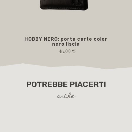
HOBBY NERO: porta carte color
H
nero liscia
45,00 €
POTREBBE PIACERTI
anche