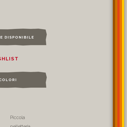
SE DISPONIBILE
SHLIST
 COLORI
Piccola
pelletteria