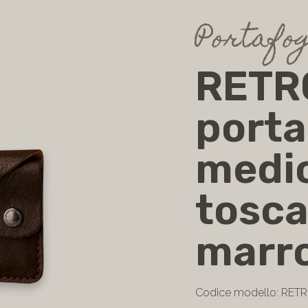
Portafog
RETR
porta
medio
tosca
marr
Codice modello: RET