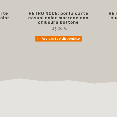
arte
RETRO NOCE: porta carte
RET
olor
casual color marrone con
cu
chiusura bottone
45,00 €
Avvisami se disponibile