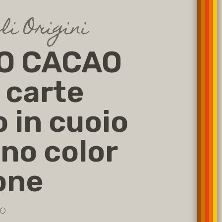
li Origini
O CACAO
 carte
 in cuoio
no color
one
RO