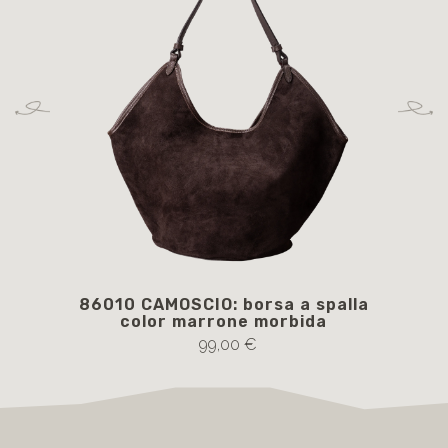
86010 CAMOSCIO: borsa a spalla
BAG
color marrone morbida
99,00 €