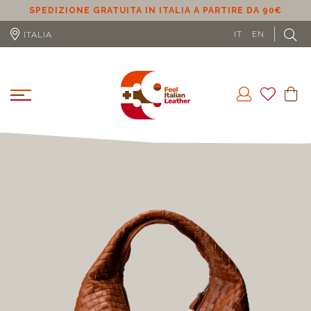
SPEDIZIONE GRATUITA IN UE (ESCLUSO CIPRO) A PARTIRE
DA 100€
L
IT
EN
ITALIA