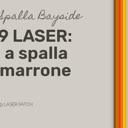
Spalla Bayside
9 LASER:
 a spalla
 marrone
59 LASER PATCH