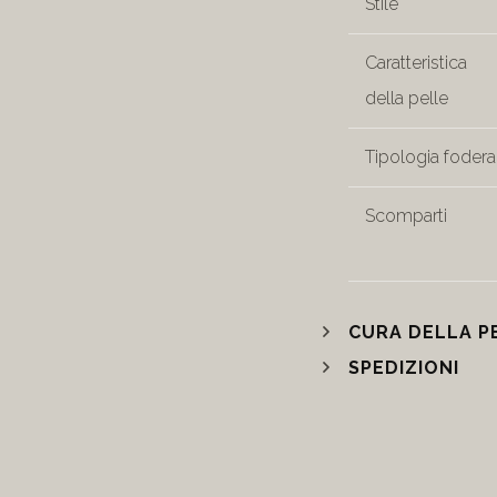
Stile
Caratteristica
della pelle
Tipologia fodera
Scomparti
CURA DELLA P
SPEDIZIONI