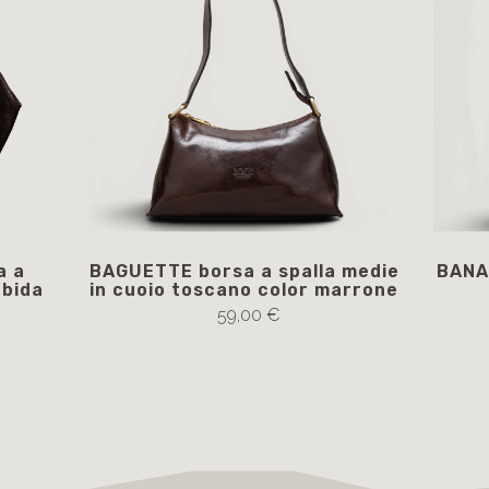
a a
BAGUETTE borsa a spalla medie
BANAN
rbida
in cuoio toscano color marrone
59,00 €