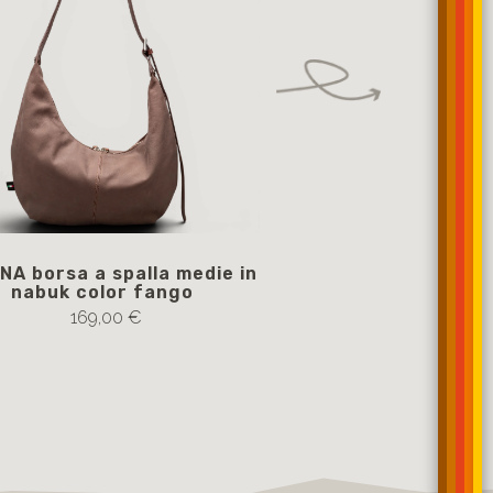
A borsa a spalla medie in
BELLA AF borsa a 
nabuk color fango
tracolla regolabil
casual con pelle
169,00 €
toscano
215,00 €