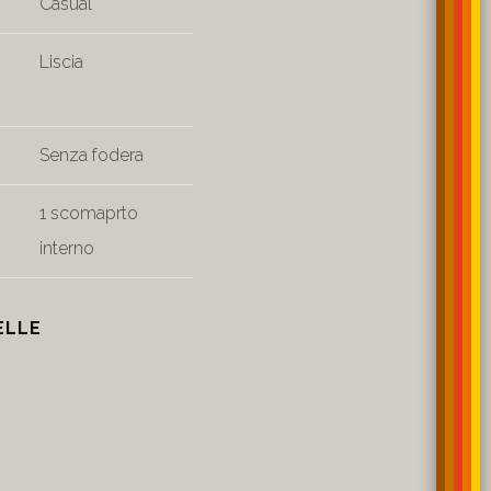
Casual
Liscia
Senza fodera
1 scomaprto
interno
ELLE