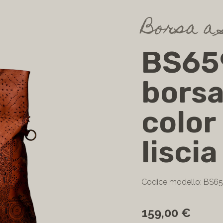
Borsa a 
BS65
borsa
color
liscia
Codice modello: BS6
159,00 €