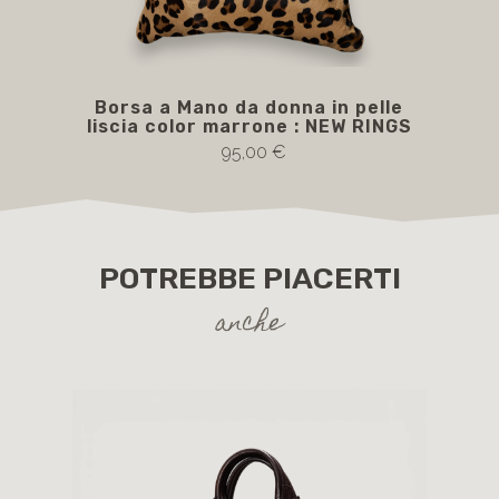
Borsa a Mano da donna in pelle
NE
liscia color marrone : NEW RINGS
col
95,00 €
POTREBBE PIACERTI
anche