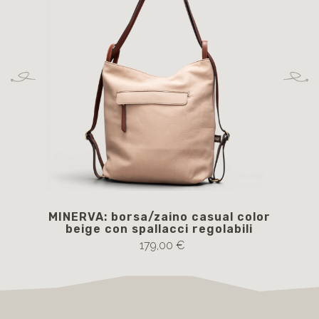
MINERVA: borsa/zaino casual color
beige con spallacci regolabili
c
179,00 €