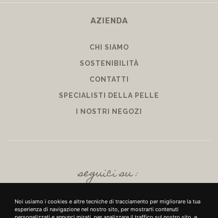
AZIENDA
CHI SIAMO
SOSTENIBILITÀ
CONTATTI
SPECIALISTI DELLA PELLE
I NOSTRI NEGOZI
seguici su :
Noi usiamo i cookies e altre tecniche di tracciamento per migliorare la tua
esperienza di navigazione nel nostro sito, per mostrarti contenuti
personalizzati e annunci mirati, per analizzare il traffico sul nostro sito, e