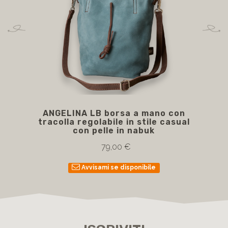
ANGELINA LB borsa a mano con
ATH
tracolla regolabile in stile casual
con pelle in nabuk
79,00 €
Avvisami se disponibile