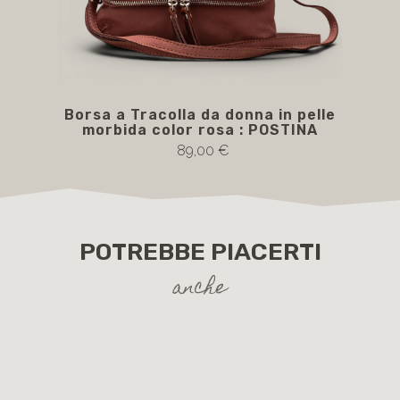
Borsa a Tracolla da donna in pelle
Bor
morbida color rosa : POSTINA
m
89,00 €
POTREBBE PIACERTI
anche