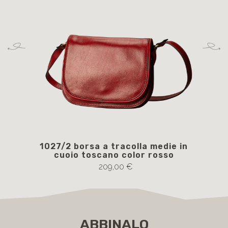
1027/2 borsa a tracolla medie in
40
cuoio toscano color rosso
209,00 €
ABBINALO