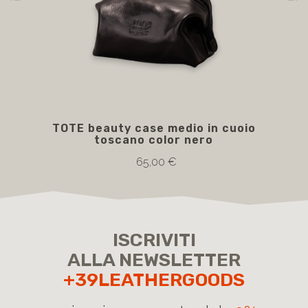
TOTE beauty case medio in cuoio
TRO
toscano color nero
c
ca
65,00 €
ISCRIVITI
ALLA NEWSLETTER
+39LEATHERGOODS