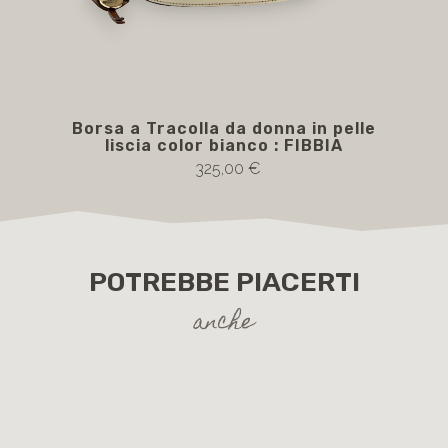
Borsa a Tracolla da donna in pelle
B
liscia color bianco : FIBBIA
S
325,00 €
POTREBBE PIACERTI
anche