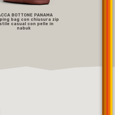
ACCA BOTTONE PANAMA
SACCA BOTTONE sh
ping bag con chiusura zip
con chiusura botto
 stile casual con pelle in
casual con pelle
nabuk
169,00 €
169,00 €
I