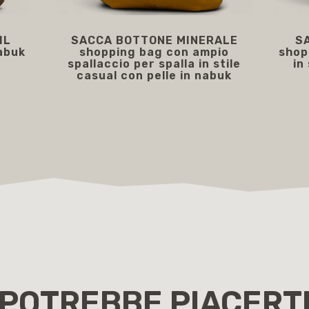
IL
SACCA BOTTONE MINERALE
S
abuk
shopping bag con ampio
shop
spallaccio per spalla in stile
in
casual con pelle in nabuk
169,00 €
POTREBBE PIACERT