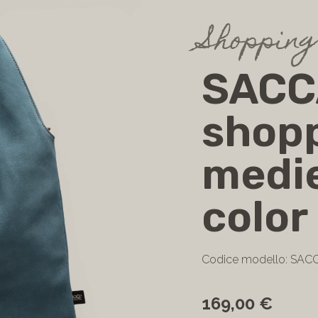
Shoppin
SACC
shop
medie
color
Codice modello: SA
169,00 €