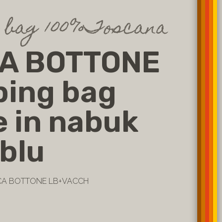
g bag 100%Toscana
A BOTTONE
ping bag
 in nabuk
 blu
CCA BOTTONE LB+VACCH