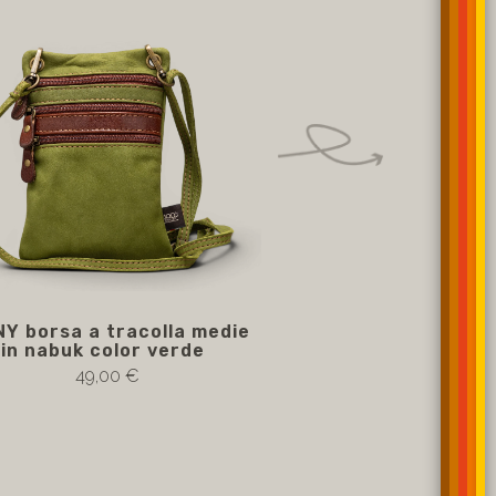
Y borsa a tracolla medie
GENNY tracollina re
in nabuk color verde
tracollina regolabi
casual con pelle
49,00 €
49,00 €