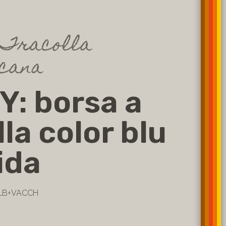
 Tracolla
cana
: borsa a
lla color blu
ida
 LB+VACCH