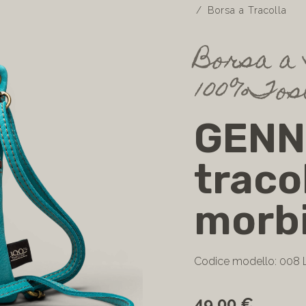
Borsa a Tracolla
Borsa a
100%Tos
GENNY
traco
morb
Codice modello: 008
49,00 €