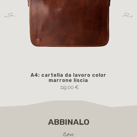
A4: cartella da lavoro color
B
marrone liscia
119,00 €
ABBINALO
con