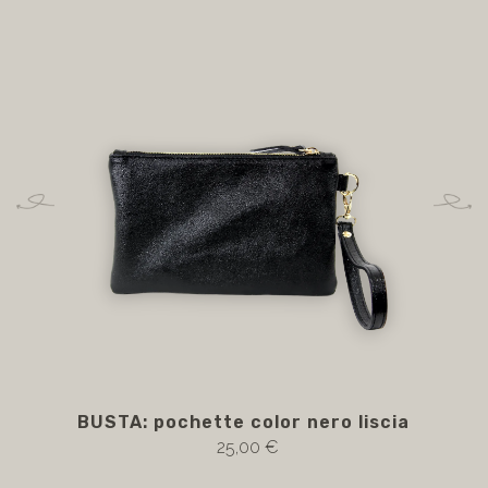
BUSTA: pochette color nero liscia
B
25,00 €