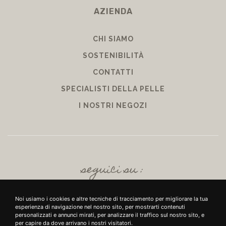
AZIENDA
CHI SIAMO
SOSTENIBILITÀ
CONTATTI
SPECIALISTI DELLA PELLE
I NOSTRI NEGOZI
seguici su :
Noi usiamo i cookies e altre tecniche di tracciamento per migliorare la tua
esperienza di navigazione nel nostro sito, per mostrarti contenuti
personalizzati e annunci mirati, per analizzare il traffico sul nostro sito, e
per capire da dove arrivano i nostri visitatori.