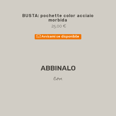
BUSTA: pochette color acciaio
BUS
morbida
25,00 €
Avvisami se disponibile
ABBINALO
con