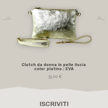
Clutch da donna in pelle liscia
GR
color platino : EVA
35,00 €
ISCRIVITI