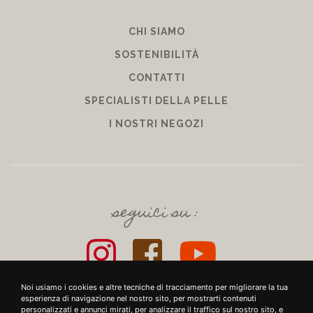
CHI SIAMO
SOSTENIBILITÀ
CONTATTI
SPECIALISTI DELLA PELLE
I NOSTRI NEGOZI
seguici su :
Noi usiamo i cookies e altre tecniche di tracciamento per migliorare la tua
esperienza di navigazione nel nostro sito, per mostrarti contenuti
personalizzati e annunci mirati, per analizzare il traffico sul nostro sito, e