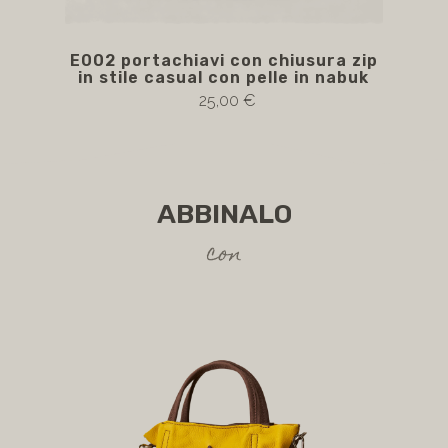
E002 portachiavi con chiusura zip
E00
in stile casual con pelle in nabuk
in
25,00 €
ABBINALO
con