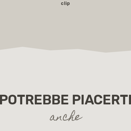
clip
65,00 €
POTREBBE PIACERT
anche