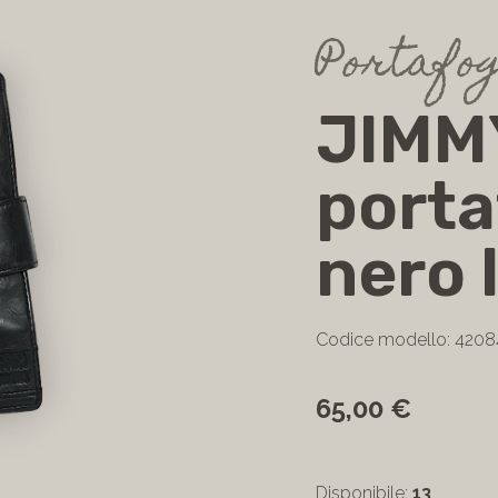
Portafog
JIMM
porta
nero 
Codice modello: 420
65,00 €
Disponibile:
13