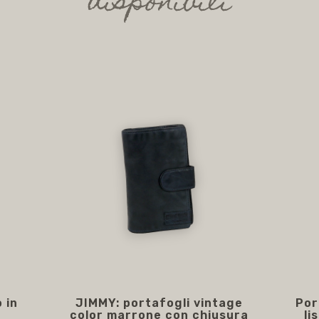
disponibili
 in
JIMMY: portafogli vintage
Por
e
color marrone con chiusura
li