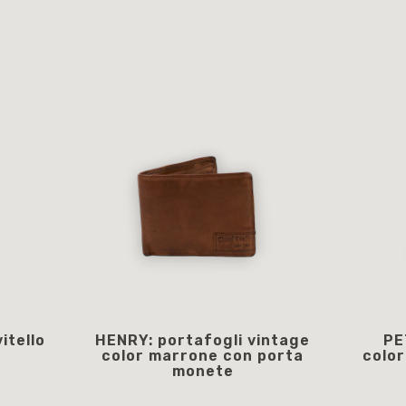
itello
HENRY: portafogli vintage
PE
color marrone con porta
color
monete
39,00 €