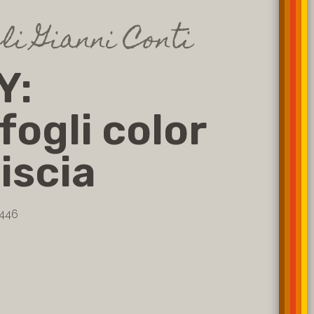
li Gianni Conti
Y:
fogli color
liscia
8446