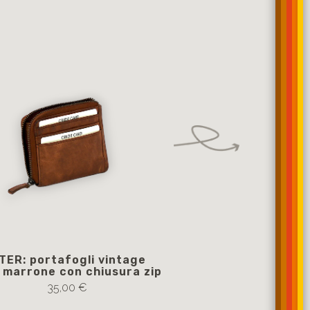
TER: portafogli vintage
Portafogli da donn
 marrone con chiusura zip
intrecciata color
CHEYENN
35,00 €
75,00 €