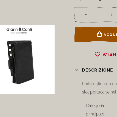
ACQUI
WISH
DESCRIZIONE
Portafoglio con chi
slot portacarte nel
Categoria
principale