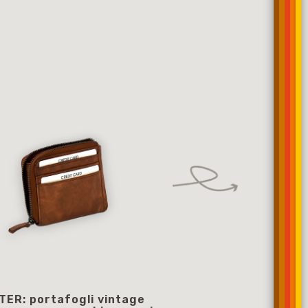
TER: portafogli vintage
Portafogli da donn