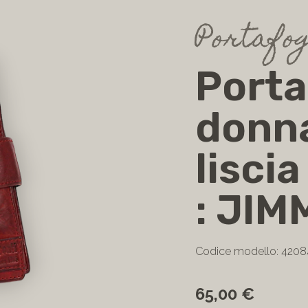
Portafog
Porta
donna
liscia
: JIM
Codice modello: 420
65,00 €