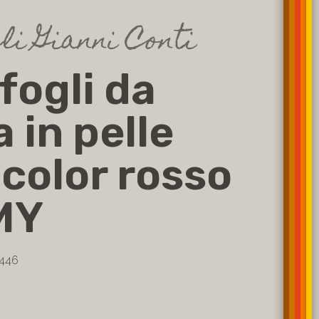
li Gianni Conti
fogli da
 in pelle
 color rosso
MY
8446