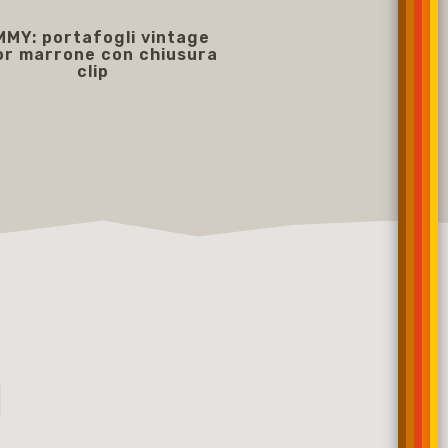
MMY: portafogli vintage
or marrone con chiusura
clip
65,00 €
I