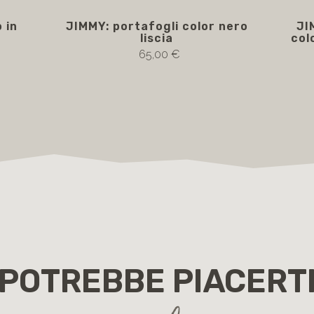
 in
JIMMY: portafogli color nero
JI
e
liscia
col
65,00 €
POTREBBE PIACERT