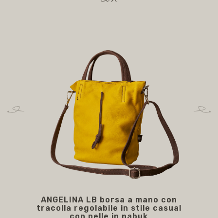
ANGELINA LB borsa a mano con
A
tracolla regolabile in stile casual
con pelle in nabuk