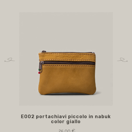
E002 portachiavi piccolo in nabuk
P
color giallo
25,00 €