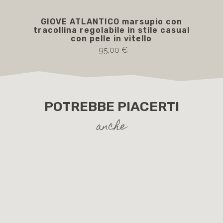
GIOVE ATLANTICO marsupio con
GI
tracollina regolabile in stile casual
tr
con pelle in vitello
95,00 €
POTREBBE PIACERTI
anche